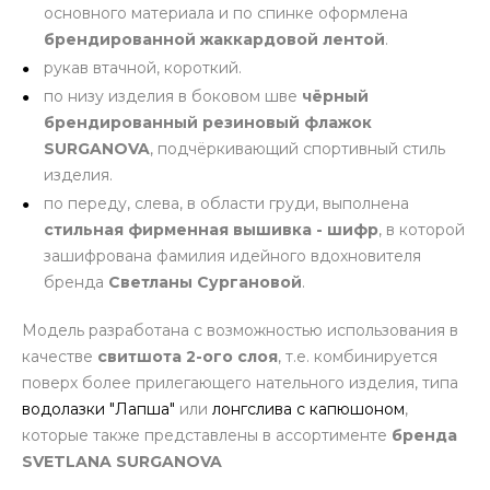
основного материала и по спинке оформлена
брендированной жаккардовой лентой
.
рукав втачной, короткий.
по низу изделия в боковом шве
чёрный
брендированный резиновый флажок
SURGANOVA
, подчёркивающий спортивный стиль
изделия.
по переду, слева, в области груди, выполнена
стильная фирменная вышивка - шифр
, в которой
зашифрована фамилия идейного вдохновителя
бренда
Светланы Сургановой
.
Модель разработана с возможностью использования в
качестве
свитшота 2-ого слоя
, т.е. комбинируется
поверх более прилегающего нательного изделия, типа
водолазки "Лапша"
или
лонгслива с капюшоном
,
которые также представлены в ассортименте
бренда
SVETLANA SURGANOVA