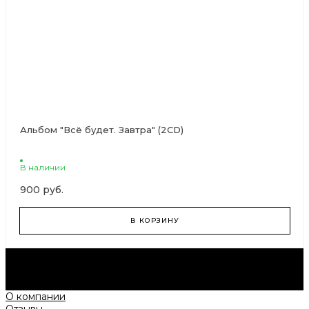
Альбом "Всё будет. Завтра" (2CD)
В наличии
900 руб.
В КОРЗИНУ
Будьте в курсе всех акций и новостей первыми.
Подпишитесь на e-mail рассылку прямо сейчас.
Подписаться
О компании
Отзывы