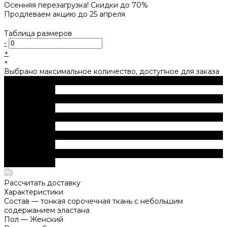
Осенняя перезагрузка! Скидки до 70%
Продлеваем акцию до 25 апреля
Таблица размеров
-
+
×
Выбрано максимальное количество, доступное для заказа
В корзину
ДОБАВЛЕНО
В корзину
ДОБАВЛЕНО
В корзину
ДОБАВЛЕНО
В корзину
ДОБАВЛЕНО
В корзину
ДОБАВЛЕНО
Рассчитать доставку
Характеристики
Состав
—
тонкая сорочечная ткань с небольшим
содержанием эластана
Пол
—
Женский