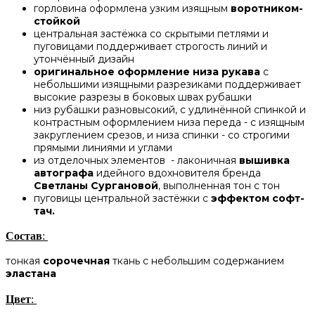
горловина оформлена узким изящным
воротником-
стойкой
центральная застёжка со скрытыми петлями и
пуговицами поддерживает строгость линий и
утончённый дизайн
оригинальное оформление низа рукава
с
небольшими изящными разрезиками поддерживает
высокие разрезы в боковых швах рубашки
низ рубашки разновысокий, с удлинённой спинкой и
контрастным оформлением низа переда - с изящным
закруглением срезов, и низа спинки - со строгими
прямыми линиями и углами
из отделочных элементов - лаконичная
вышивка
автографа
идейного вдохновителя бренда
Светланы Сургановой
, выполненная тон с тон
пуговицы центральной застёжки с
эффектом софт-
тач.
Состав
:
тонкая
сорочечная
ткань с небольшим содержанием
эластана
Цвет
: