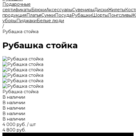
Подарочные
сертификаты
Брюки
Аксессуары
Сувениры
Диски
Жилеты
Кос
продукция
Платья
Сумки
Посуда
Рубашки
Шорты
Лонгсливы
Ж
уборы
Пиджаки
Белые люди
/
Рубашка стойка
Рубашка стойка
Рубашка стойка
В наличии
В наличии
В наличии
В наличии
В наличии
4 000 руб.
/
шт
4 800 руб.
В корзину