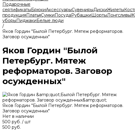
Подарочные
сертификаты
Брюки
Аксессуары
Сувениры
Диски
Жилеты
Кос
продукция
Платья
Сумки
Посуда
Рубашки
Шорты
Лонгсливы
Ж
уборы
Пиджаки
Белые люди
/
Яков Гордин "Былой Петербург. Мятеж реформаторов.
Заговор осужденных"
Яков Гордин "Былой
Петербург. Мятеж
реформаторов. Заговор
осужденных"
Яков Гордин "Былой Петербург. Мятеж реформаторов.
Заговор осужденных"
Нет в наличии
500 руб.
/
шт
500 руб.