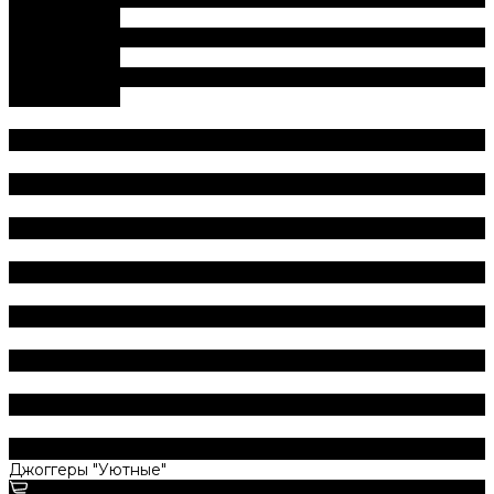
ДОБАВЛЕНО
В корзину
ДОБАВЛЕНО
В корзину
ДОБАВЛЕНО
Джоггеры "Уютные"
3 300 руб.
1 200 руб.