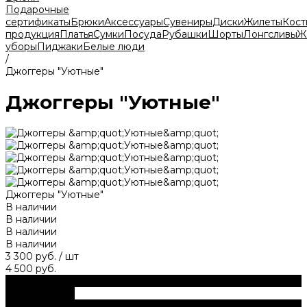
Подарочные
сертификаты
Брюки
Аксессуары
Сувениры
Диски
Жилеты
Кос
продукция
Платья
Сумки
Посуда
Рубашки
Шорты
Лонгсливы
Ж
уборы
Пиджаки
Белые люди
/
Джоггеры "Уютные"
Джоггеры "Уютные"
Джоггеры "Уютные"
В наличии
В наличии
В наличии
В наличии
3 300 руб.
/
шт
4 500 руб.
В корзину
ДОБАВЛЕНО
В корзину