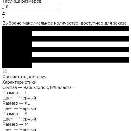
Таблица размеров
-
+
×
Выбрано максимальное количество, доступное для заказа
В корзину
ДОБАВЛЕНО
В корзину
ДОБАВЛЕНО
В корзину
ДОБАВЛЕНО
В корзину
ДОБАВЛЕНО
Рассчитать доставку
Характеристики
Состав
—
92% хлопок, 8% эластан
Размер
—
L
Цвет
—
Черный
Размер
—
XL
Цвет
—
Черный
Размер
—
S
Цвет
—
Черный
Размер
—
M
Цвет
—
Черный