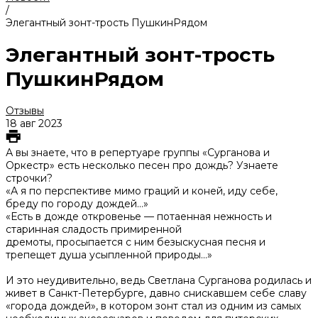
/
Элегантный зонт-трость ПушкинРядом
Элегантный зонт-трость
ПушкинРядом
Отзывы
18 авг 2023
А вы знаете, что в репертуаре группы «Сурганова и
Оркестр» есть несколько песен про дождь? Узнаете
строчки?
«А я по перспективе мимо граций и коней, иду себе,
бреду по городу дождей...»
«Есть в дожде откровенье — потаенная нежность и
старинная сладость примиренной
дремоты, просыпается с ним безыскусная песня и
трепещет душа усыпленной природы...»
И это неудивительно, ведь Светлана Сурганова родилась и
живет в Санкт-Петербурге, давно снискавшем себе славу
«города дождей», в котором зонт стал из одним из самых