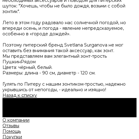
необходимых аксессуаров и поводом для питерских
шуток: "Хочешь, чтобы не было дождя, возьми с собой
зонтик".
Лето в этом году радовало нас солнечной погодой, но
впереди осень, и погода - явление непредсказуемое,
особенно в «городе дождей».
Поэтому питерский бренд Svetlana Surganova не мог
оставить без внимания такой аксессуар, как зонт.
Мы представляем вам элегантный зонт-трость
ПушкинРядом
Цвета: чёрный, белый.
Размеры: длина - 90 см, диаметр - 120 см.
Гулять по Питеру с нашим зонтиком-тростью, надежно
укрывшись от непогоды, - идеально и изящно!
Назад к списку
Будьте в курсе всех акций и новостей первыми.
Подпишитесь на e-mail рассылку прямо сейчас.
Подписаться
О компании
Отзывы
Помощь
Покупки