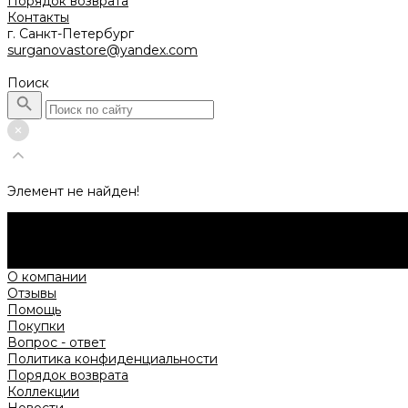
Порядок возврата
Контакты
г. Санкт-Петербург
surganovastore@yandex.com
Поиск
Элемент не найден!
Будьте в курсе всех акций и новостей первыми.
Подпишитесь на e-mail рассылку прямо сейчас.
Подписаться
О компании
Отзывы
Помощь
Покупки
Вопрос - ответ
Политика конфиденциальности
Порядок возврата
Коллекции