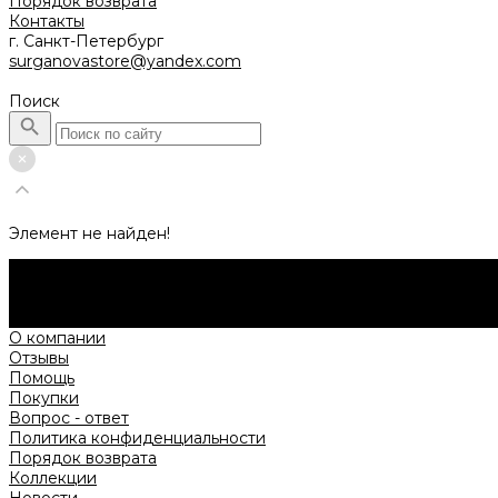
Порядок возврата
Контакты
г. Санкт-Петербург
surganovastore@yandex.com
Поиск
Элемент не найден!
Будьте в курсе всех акций и новостей первыми.
Подпишитесь на e-mail рассылку прямо сейчас.
Подписаться
О компании
Отзывы
Помощь
Покупки
Вопрос - ответ
Политика конфиденциальности
Порядок возврата
Коллекции