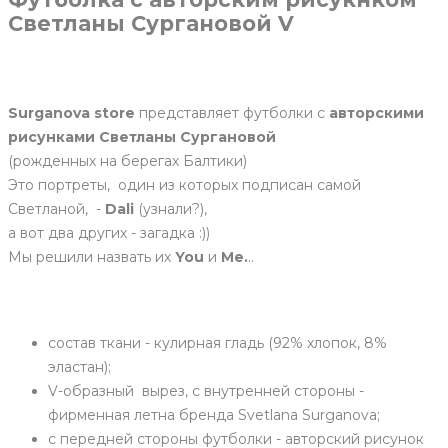
Светланы Сургановой V
Surganova store
представляет футболки с
авторскими
рисунками
Светланы Сургановой
(рожденных на берегах Балтики)
Это портреты, один из которых подписан самой
Светланой, -
Dali
(узнали?),
а вот два других - загадка :))
Мы решили назвать их
You
и
Me.
..
состав ткани - кулирная гладь (92% хлопок, 8%
эластан);
V-образный вырез, с внутренней стороны -
фирменная летна бренда Svetlana Surganova;
с передней стороны футболки - авторский рисунок